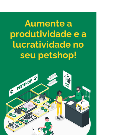
Aumente a
produtividade e a
lucratividade no
seu petshop!