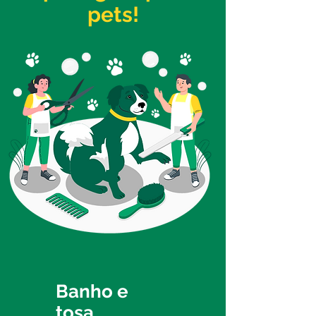
pets!
Banho e
tosa