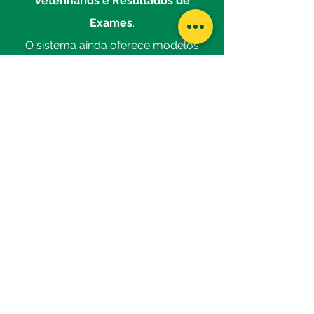
Veterinários e Resultados de
Exames
.
O sistema ainda oferece modelos
de
Termos de Responsabilidade
,
que podem ser necessários para
eventos críticos como cirurgias
perigosas e eutanásia animal.
Além disso, o nosso
ERP
disponibiliza
centenas de
relatórios
para ajudar você a
tomar as melhores decisões.