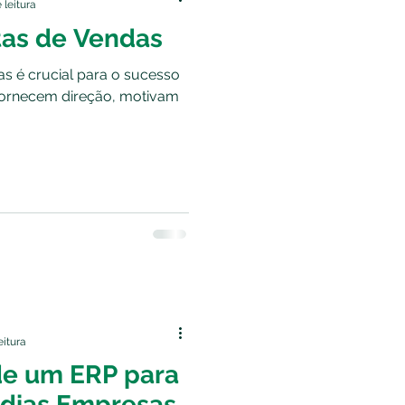
 leitura
as de Vendas
s é crucial para o sucesso
 fornecem direção, motivam
eitura
de um ERP para
dias Empresas