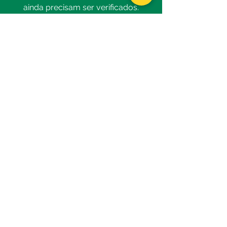
ainda precisam ser verificados.
STATUS DA VENDA
Acompanhar o progresso das
suas vendas no aplicativo,
verificando no relatório de
conferência, o tipo de operação da
venda e a quantidade de itens
conferidos.